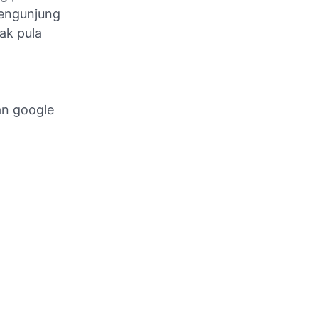
pengunjung
ak pula
an google