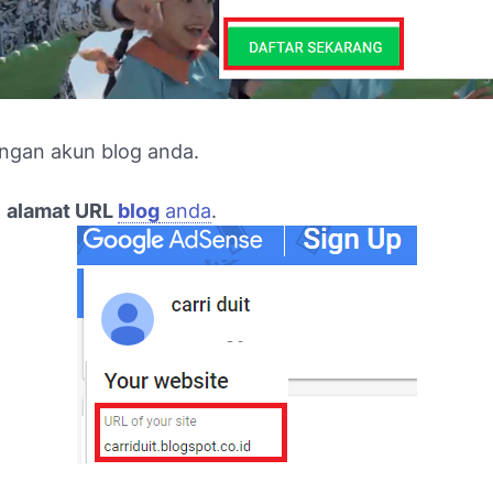
engan akun blog anda.
n
alamat URL
blog
anda
.