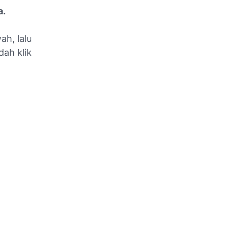
a.
h, lalu
dah klik