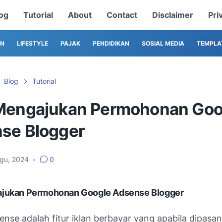
og
Tutorial
About
Contact
Disclaimer
Pri
AN
LIFESTYLE
PAJAK
PENDIDIKAN
SOSIAL MEDIA
TEMPLA
Blog
Tutorial
Mengajukan Permohonan Goo
se Blogger
Agu, 2024
•
0
jukan Permohonan Google Adsense Blogger
nse adalah fitur iklan berbayar yang apabila dipasa