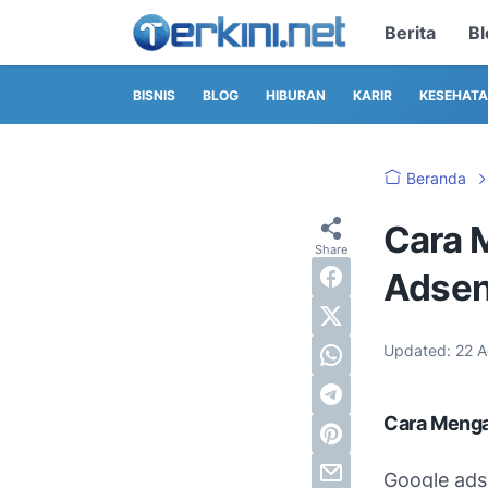
Berita
Bl
BISNIS
BLOG
HIBURAN
KARIR
KESEHAT
Beranda
Cara 
Adsen
Updated:
22 
Cara Menga
Google adse