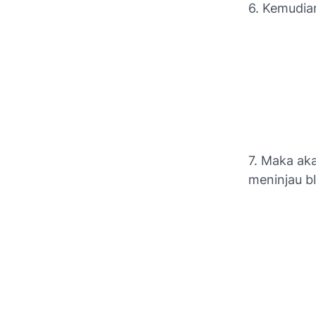
6. Kemudian
7. Maka ak
meninjau b