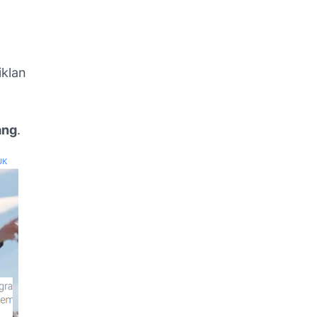
iklan
ang
.