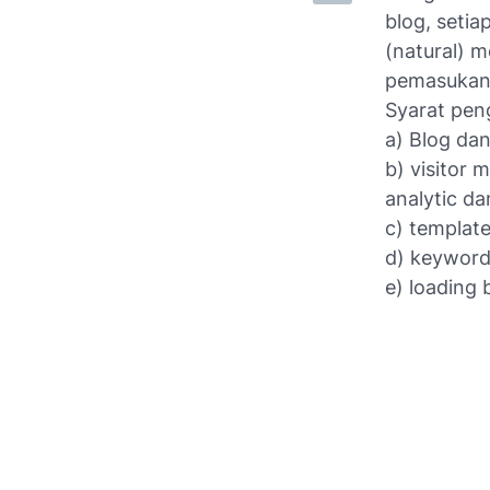
blog, seti
(natural) m
pemasukan 
Syarat pen
a) Blog dan
b) visitor
analytic da
c) template
d) keyword,
e) loading 