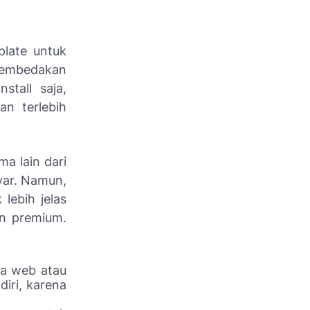
late untuk
 membedakan
stall saja,
n terlebih
a lain dari
ayar. Namun,
lebih jelas
an premium.
pa web atau
iri, karena