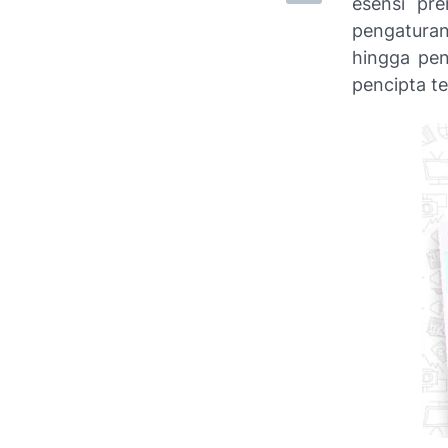
esensi pr
pengaturan
hingga pen
pencipta t