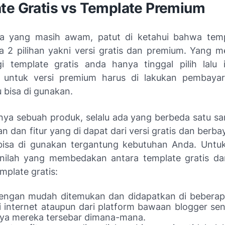
te Gratis vs Template Premium
a yang masih awam, patut di ketahui bahwa temp
a 2 pilihan yakni versi gratis dan premium. Yang
i template gratis anda hanya tinggal pilih lalu in
 untuk versi premium harus di lakukan pembayara
 bisa di gunakan.
lnya sebuah produk, selalu ada yang berbeda satu sam
han dan fitur yang di dapat dari versi gratis dan berb
isa di gunakan tergantung kebutuhan Anda. Untuk 
inilah yang membedakan antara template gratis d
emplate gratis:
dengan mudah ditemukan dan didapat
kan di bebera
 internet ataupu
n
dari platform bawaan blogger send
nya mereka tersebar dimana-mana.