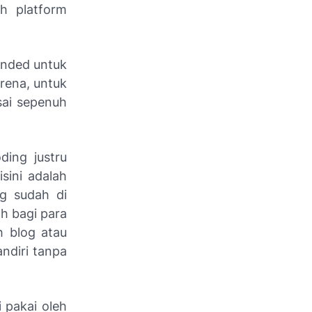
h platform
ended untuk
arena, untuk
sai sepenuh
ing justru
sini adalah
ng sudah di
h bagi para
 blog atau
ndiri tanpa
 pakai oleh