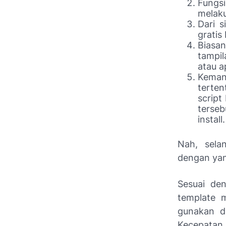
Fungs
melaku
Dari s
gratis
Biasa
tampil
atau ap
Keman
terten
script
terseb
install.
Nah, sela
dengan yan
Sesuai de
template m
gunakan d
Kecepatan,