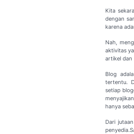
Kita sekar
dengan san
karena ada
Nah, meng
aktivitas y
artikel dan
B
log adal
tertentu. 
setiap blo
menyajikan
hanya seba
Dari jutaan
penyedia
.
S