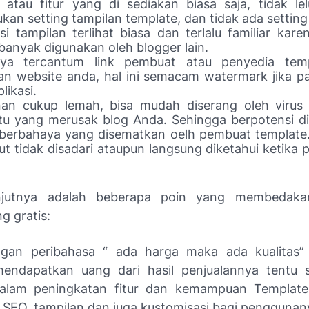
i atau fitur yang di sediakan biasa saja,
tidak le
kan setting tampilan template, dan tidak ada setting
isi tampilan
terlihat biasa dan terlalu familiar kar
 banyak digunakan oleh blogger lain.
nya tercantum link pembuat atau penyedia tem
an website anda, hal ini semacam watermark jika 
likasi.
an cukup lemah, bisa mudah diserang oleh virus 
tu yang merusak blog Anda.
Sehingga berpotensi di
 berbahaya yang disematkan oelh pembuat template.
ut tidak disadari ataupun langsung diketahui ketika 
njutnya adalah beberapa poin yang membedak
g gratis:
ngan peribahasa “
ada
harga
maka ada
kualitas”
endapatkan uang dari hasil penjualannya tentu 
alam peningkatan fitur dan kemampuan Template
 SEO, tampilan dan juga kustomisasi bagi penggunan