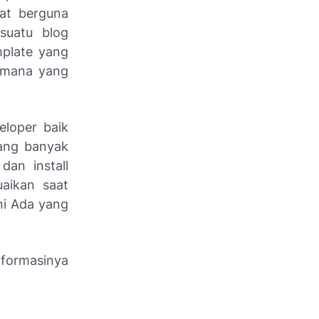
gat berguna
suatu blog
mplate yang
e mana yang
eloper baik
ang banyak
dan install
uaikan saat
ni Ada yang
informasinya