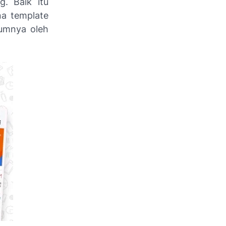
ng
. Baik itu
na template
lumnya oleh