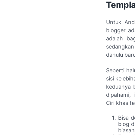
Templa
Untuk And
blogger ad
adalah bag
sedangkan
dahulu baru
Seperti ha
sisi kelebi
keduanya b
dipahami, 
Ciri khas t
Bisa 
blog
di
biasa