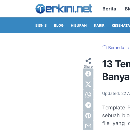
Berita
Bl
BISNIS
BLOG
HIBURAN
KARIR
KESEHAT
Beranda
13 Te
Banya
Updated:
22 
Template
sebuah blo
file yang 