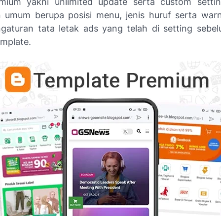
emium yakni
unlimited update
serta
custom setti
 umum berupa posisi menu, jenis huruf serta war
gaturan tata letak ads yang telah di setting sebe
emplate.