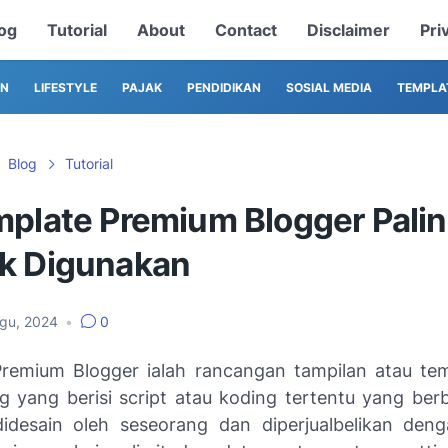
og
Tutorial
About
Contact
Disclaimer
Pri
AN
LIFESTYLE
PAJAK
PENDIDIKAN
SOSIAL MEDIA
TEMPLA
Blog
Tutorial
mplate Premium Blogger Pali
k Digunakan
Agu, 2024
•
0
Premium
Blo
gg
er
ialah rancangan tampilan atau tem
g yang berisi script atau koding tertentu yang be
didesain oleh seseorang dan diperjualbelikan den