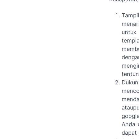
Tampi
menari
untuk
templ
membu
denga
mengi
tentun
Dukun
menco
mendap
ataupu
googl
Anda 
dapat