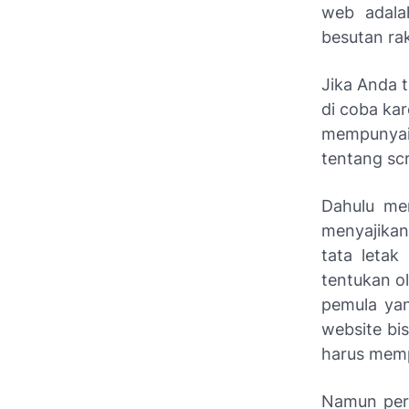
web adala
besutan rak
Jika Anda 
di coba kar
mempunyai 
tentang scr
Dahulu me
menyajikan
tata letak
tentukan o
pemula ya
website bi
harus mempe
Namun perl