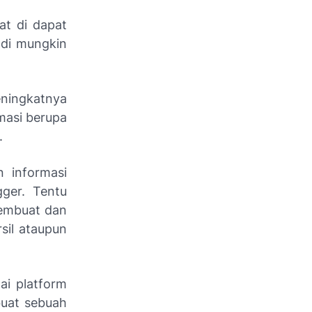
at di dapat
adi mungkin
ningkatnya
rmasi berupa
.
 informasi
gger. Tentu
membuat dan
sil ataupun
i platform
buat sebuah