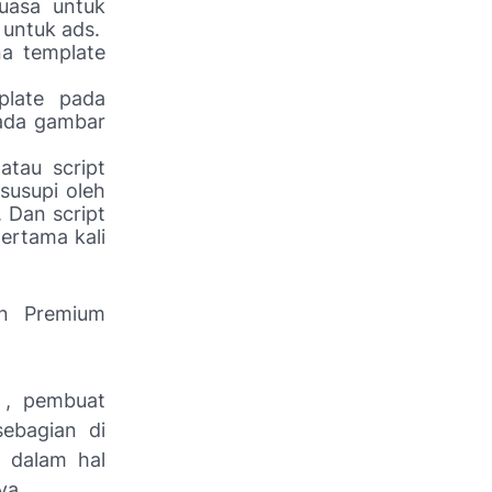
luasa untuk
 untuk ads.
ena template
plate pada
pada gambar
atau script
susupi oleh
 Dan script
pertama kali
an Premium
 , pembuat
sebagian di
 dalam hal
ya.