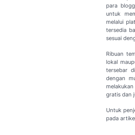
para blogg
untuk mem
melalui pl
tersedia b
sesuai den
Ribuan tem
lokal mau
tersebar d
dengan mud
melakukan 
gratis dan 
Untuk penje
pada artikel