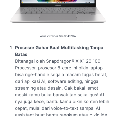
Asus Vivobook S14 S3407QA
Prosesor Gahar Buat Multitasking Tanpa
Batas
Ditenagai oleh
Snapdragon® X X1 26 100
Processor
, prosesor 8-core ini bikin laptop
bisa nge-handle segala macam tugas berat,
dari aplikasi AI, software editing, hingga
streaming atau desain. Gak bakal lemot
meski kamu buka banyak tab sekaligus! AI-
nya juga kece, bantu kamu bikin konten lebih
cepat, mulai dari
voice-to-text
sampai
AI
assistant
buat bantu rangkum atau bikin ide