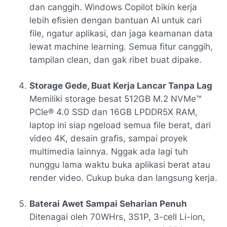
dan canggih.
Windows Copilot
bikin kerja
lebih efisien dengan bantuan AI untuk cari
file, ngatur aplikasi, dan jaga keamanan data
lewat machine learning. Semua fitur canggih,
tampilan clean, dan gak ribet buat dipake.
Storage Gede, Buat Kerja Lancar Tanpa Lag
Memiliki storage besat
512GB M.2 NVMe™
PCIe® 4.0 SSD
dan
16GB LPDDR5X RAM
,
laptop ini siap ngeload semua file berat, dari
video 4K, desain grafis, sampai proyek
multimedia lainnya. Nggak ada lagi tuh
nunggu lama waktu buka aplikasi berat atau
render video. Cukup buka dan langsung kerja.
Baterai Awet Sampai Seharian Penuh
Ditenagai oleh
70WHrs, 3S1P, 3-cell Li-ion
,