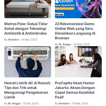
Matras Flow: Solusi Tidur
22 Rekomendasi Game
Sehat dengan Teknologi
Online Web yang Seru
Antistatik & Antimikroba
Dimainkan Langsung di
Browser
By
Humaira
14 Apr, 2025
•
By
M. Angga
14 Mar, 2025
•
Hemat Listrik AC di Rumah:
ProCapita Head Hunter
Tips dan Trik untuk
Jakarta: Akses Dengan
Mengurangi Pengeluaran
Cepat Semua Kandidat
Listrik
Pasif
By
M. Angga
15 Apr, 2025
By
Humaira
16 Mar, 2025
•
•